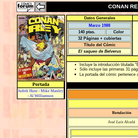
CONAN REY 
Datos Generales
Marzo 1988
140 ptas.
Color
32 Páginas + cubiertas
Título del Cómic
El saqueo de Belverus
Incluye la introducción titulada
Sólo incluye las primeras 31 pági
La portada del cómic pertenece
Portada
Judith Hunt
-
Mike Manley
-
Al Williamson
Rotulación
José Luis Alcalá