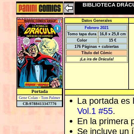
BIBLIOTECA DRÁCUL
Datos Generales
Febrero 2021
Tomo tapa dura
16,8 x 25,8 cm
Color
15 €
176 Páginas + cubiertas
Título del Cómic
¡La ira de Drácula!
Portada
Gene Colan
-
Tom Palmer
La portada es 
CB:9788413347776
Vol.1 #55
.
En la primera p
Se incluye un í