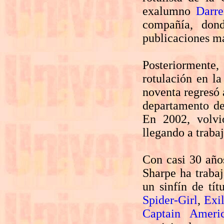
exalumno
Darr
compañía, dond
publicaciones má
Posteriormente,
rotulación en l
noventa regresó
departamento de 
En 2002, volvi
llegando a traba
Con casi 30 años
Sharpe ha traba
un sinfín de tít
Spider-Girl
,
Exi
Captain Ameri