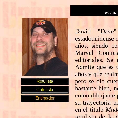
West Hem
David "Dave"
estadounidense q
años, siendo co
Marvel Comics
editoriales. S
Admite que es u
años y que realm
pero se dio cue
Rotulista
bastante bien, n
Colorista
como dibujante 
Entintador
su trayectoria p
en el título
Mad
rotulista de la