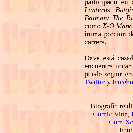
participado en
Lanterns
,
Batgi
Batman: The R
como
X-O Mano
ínima porción d
carrera.
Dave está casad
encuentra toca
puede seguir en 
Twitter
y
Faceb
Biografía real
Comic Vine
,
ComiXo
Foto