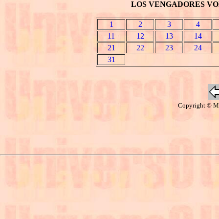
LOS VENGADORES VOL
1
2
3
4
11
12
13
14
21
22
23
24
31
Copyright © Ma