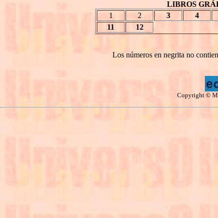
LIBROS GRÁF
1
2
3
4
11
12
Los números en negrita no contien
Copyright © Ma