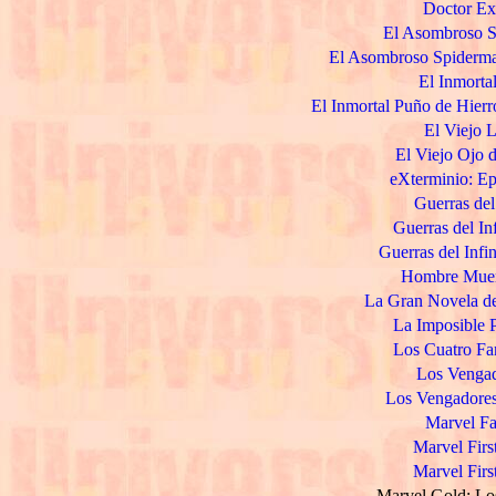
Doctor Ext
El Asombroso S
El Asombroso Spiderman
El Inmorta
El Inmortal Puño de Hierr
El Viejo L
El Viejo Ojo d
eXterminio: Ep
Guerras del 
Guerras del In
Guerras del Infi
Hombre Muert
La Gran Novela de 
La Imposible P
Los Cuatro Fan
Los Vengad
Los Vengadores
Marvel Fa
Marvel Firs
Marvel Firs
Marvel Gold: Los