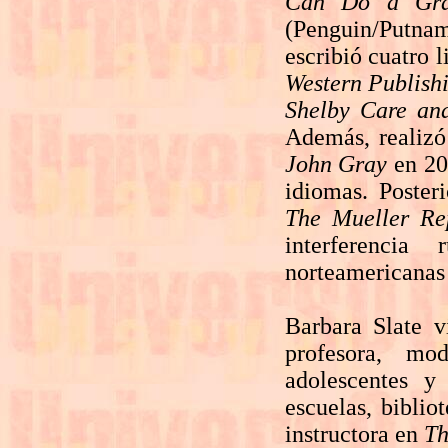
Can Do a Gra
(Penguin/Putna
escribió cuatro 
Western Publis
Shelby Care an
Además, realizó
John Gray
en 20
idiomas. Poster
The Mueller Re
interferencia
norteamericanas
Barbara Slate v
profesora, mo
adolescentes y
escuelas, biblio
instructora en
Th