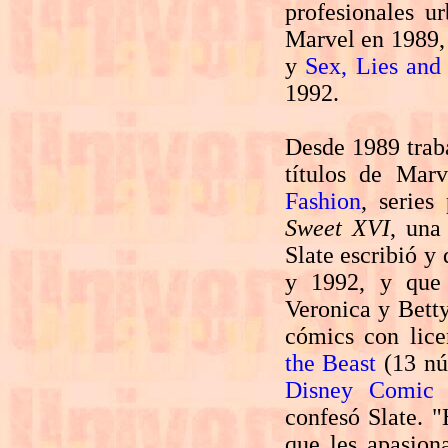
profesionales u
Marvel en 1989,
y
Sex, Lies and
1992.
Desde 1989 traba
títulos de Marv
Fashion
, series
Sweet XVI
, una
Slate escribió y
y 1992, y que 
Veronica y Bett
cómics con lic
the Beast
(13 nú
Disney Comic 
confesó Slate. "
que les apasion