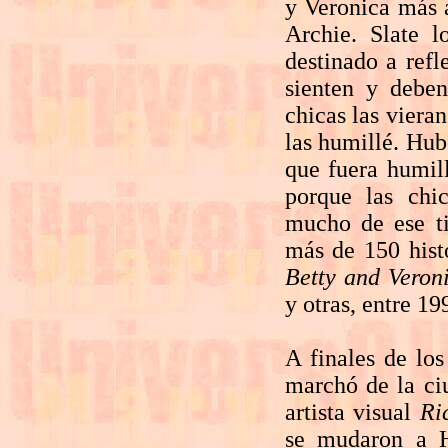
y Veronica más a
Archie. Slate 
destinado a refl
sienten y deben
chicas las viera
las humillé. Hub
que fuera humil
porque las chi
mucho de ese ti
más de 150 histo
Betty and Veron
y otras, entre 19
A finales de los
marchó de la ci
artista visual
Ri
se mudaron a H