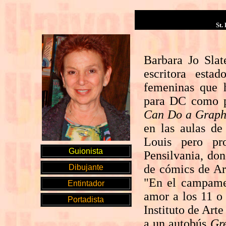
St.
Barbara Jo Slat
escritora esta
femeninas que h
para DC como p
Can Do a Graph
en las aulas de
Louis pero pr
Guionista
Pensilvania, don
de cómics de Ar
Dibujante
"En el campame
Entintador
amor a los 11 o 
Portadista
Instituto de Arte
a un autobús
Gr