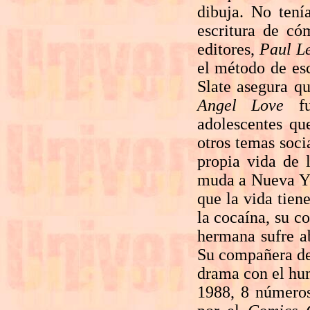
dibuja. No tení
escritura de có
editores,
Paul Le
el método de esc
Slate asegura qu
Angel Love
fu
adolescentes qu
otros temas soci
propia vida de l
muda a Nueva Yor
que la vida tien
la cocaína, su c
hermana sufre a
Su compañera de 
drama con el hum
1988, 8 números