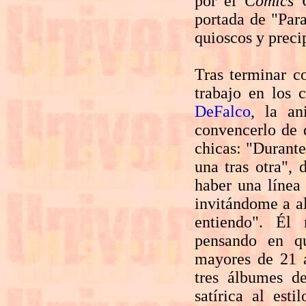
por el
Comics 
portada de "Para
quioscos y preci
Tras terminar c
trabajo en los 
DeFalco
, la an
convencerlo de 
chicas: "Durante
una tras otra", 
haber una línea 
invitándome a a
entiendo". Él 
pensando en q
mayores de 21 a
tres álbumes d
satírica al est