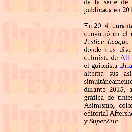
de la serie de
publicada en 20
En 2014, durant
convirtió en el 
Justice League
donde tras dive
colorista de
All
el guionista
Bri
alterna sus a
simultáneamen
durante 2015, 
gráfica de tint
Asimismo, colo
editorial Afters
y
SuperZero
.