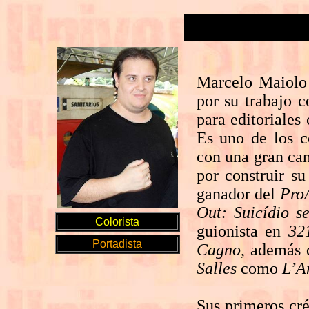
Marcelo Maiolo 
por su trabajo 
para editoriale
Es uno de los co
con una gran can
por construir su
ganador del
Pro
Out: Suicídio 
Colorista
guionista en
32
Portadista
Cagno
, además d
Salles
como
L’A
Sus primeros cré