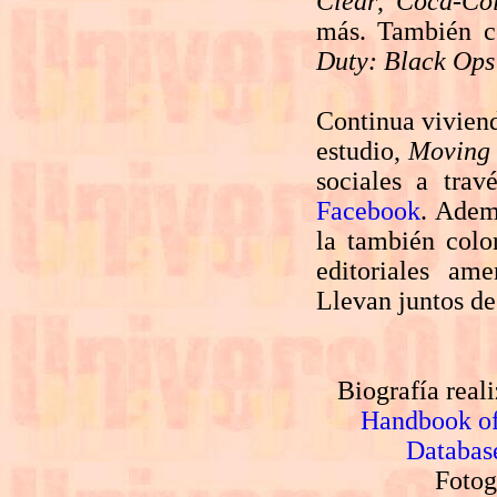
Clear
,
Coca-Co
más. También c
Duty: Black Ops
Continua vivien
estudio,
Moving 
sociales a tra
Facebook
. Adem
la también colo
editoriales am
Llevan juntos de
Biografía real
Handbook of
Databas
Fotog