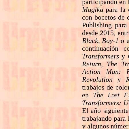
participando en 
Magika
para la 
con bocetos de o
Publishing para
desde 2015, ent
Black
,
Boy-1
o e
continuación c
Transformers
y
Return
,
The Tr
Action Man: R
Revolution
y
R
trabajos de colo
en
The Lost Fl
Transformers: U
El año siguiente
trabajando para 
y algunos númer