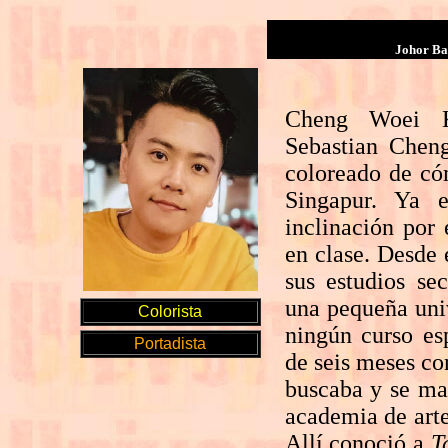
Johor Ba
Cheng Woei Ki
Sebastian Cheng
coloreado de cóm
Singapur. Ya 
inclinación por 
en clase. Desde 
sus estudios se
una pequeña univ
Colorista
ningún curso es
Portadista
de seis meses co
buscaba y se ma
academia de arte
Allí conoció a
T